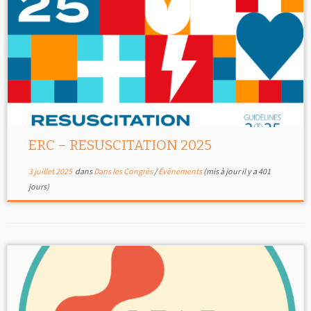
ERC – RESUSCITATION 2025
3 juillet 2025
dans
Dans les Congrès
/
Évènements
(mis à jour il y a 401
jours)