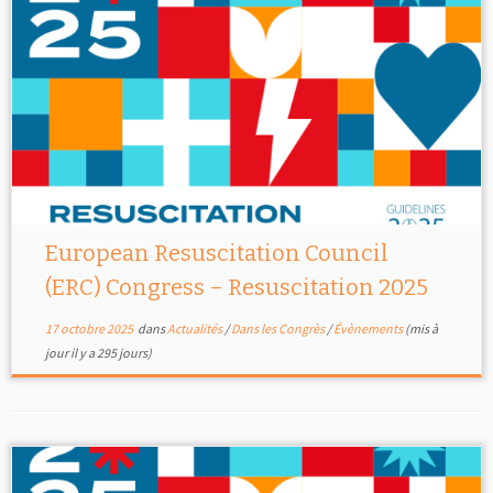
European Resuscitation Council
(ERC) Congress – Resuscitation 2025
17 octobre 2025
dans
Actualités
/
Dans les Congrès
/
Évènements
(mis à
jour il y a 295 jours)