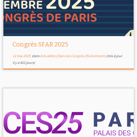
Congrès SFAR 2025
12 mai 2025
dans
Actualités
/
Dans les Congrès
/
Évènements
(mis à jour
il y a 422 jours)