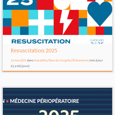
Resuscitation 2025
12 mai 2025
dans
Actualités
/
Dans les Congrès
/
Évènements
(mis à jour
il y a 422 jours)